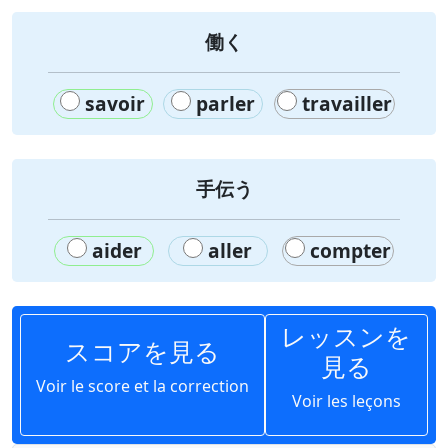
働く
savoir
parler
travailler
手伝う
aider
aller
compter
レッスンを
スコアを見る
見る
Voir le score et la correction
Voir les leçons