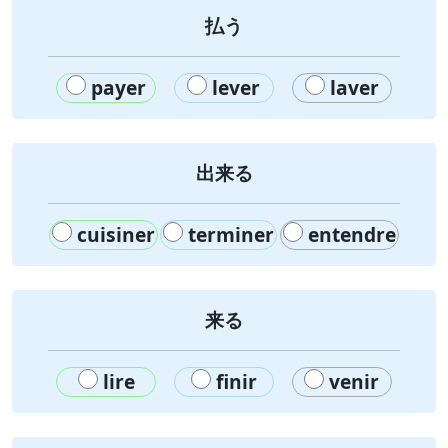
払う
payer
lever
laver
出来る
cuisiner
terminer
entendre
来る
lire
finir
venir