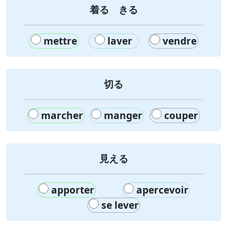
着る きる
mettre
laver
vendre
切る
marcher
manger
couper
見える
apporter
apercevoir
se lever